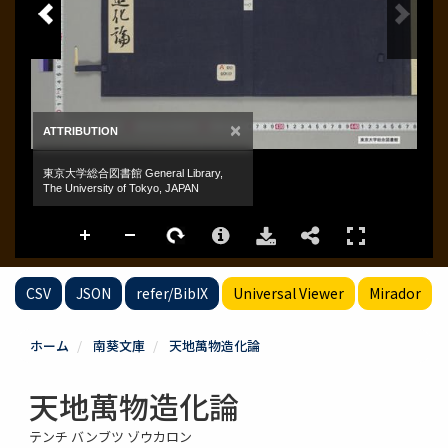
CSV
JSON
refer/BibIX
Universal Viewer
Mirador
ホーム
南葵文庫
天地萬物造化論
天地萬物造化論
テンチ バンブツ ゾウカロン