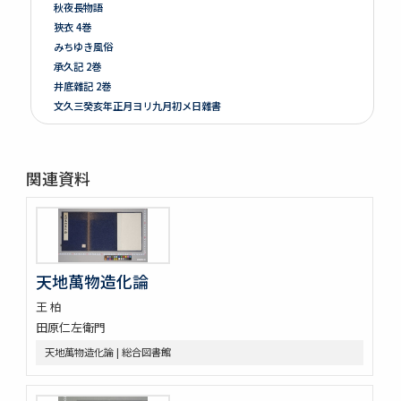
秋夜長物語
狹衣 4巻
みちゆき風俗
承久記 2巻
井底雜記 2巻
文久三癸亥年正月ヨリ九月初メ日雜書
遍照發揮性靈集 10巻
附音増廣古註蒙求 3巻
四體千字文
関連資料
天地萬物造化論
新刻増校切用正音郷談雜字大全 2巻 (存1巻)
黍稷稲粱辧
松の落葉 (存4巻)
節用集 2巻
天地萬物造化論
倭意三百首
字鏡集 20巻
王 柏
愚管鈔 7巻
田原仁左衛門
尚書 13巻
天地萬物造化論 | 総合図書館
懐風藻
摩訶般若波羅蜜經 30巻 (存5巻)
六根清浄大祓 . 神道大意