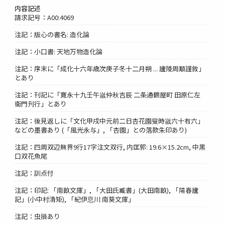
内容記述
請求記号：A00:4069
注記：版心の書名: 造化論
注記：小口書: 天地万物造化論
注記：序末に「成化十六年歳次庚子冬十二月朔 ... 廬陵周顒謹敘」
とあり
注記：刊記に「寛永十九壬午嵗仲秋吉辰 二条通鶴屋町 田原仁左
衞門刋行」とあり
注記：後見返しに「文化甲戌中元前二日杏花園叟時嵗六十有六」
などの墨書あり (「風光永与」, 「杏園」との落款朱印あり)
注記：四周双辺無界9行17字注文双行, 内匡郭: 19.6×15.2cm, 中黒
口双花魚尾
注記：訓点付
注記：印記: 「南畝文庫」, 「大田氏臧書」(大田南畝), 「陽春廬
記」(小中村清矩), 「紀伊恴川 南葵文庫」
注記：虫損あり