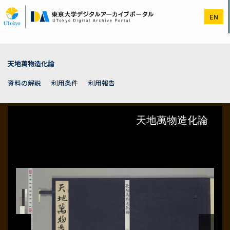
メ
イ
EN
ン
コ
ン
テ
ン
天地萬物造化論
ツ
に
資料の解説
利用条件
利用報告
移
動