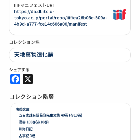
IIIFマニフェストURI
https://da.dl.itc.u-
tokyo.ac.jp/portal/repo/iiif/ea26b08e-509a-
4b9d-a777-fce14c606a00/manifest
コレクション名
天地萬物造化論
シェアする
Facebook
X
コレクション階層
南葵文庫
五百家註音辯昌黎先生文集 40巻 (存19巻)
漢書 100巻(存16巻)
熱海日記
古事記 3巻