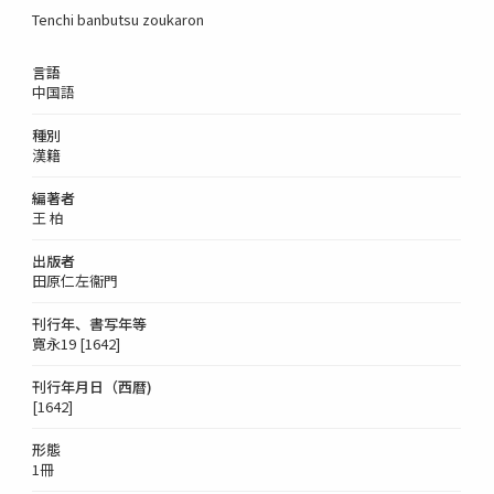
Tenchi banbutsu zoukaron
言語
中国語
種別
漢籍
編著者
王 柏
出版者
田原仁左衞門
刊行年、書写年等
寛永19 [1642]
刊行年月日（西暦)
[1642]
形態
1冊