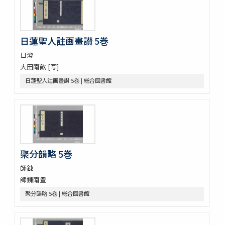
ますかゝみ 17巻
信長記 15巻
建礼門院右京大夫家集 2巻
日蓮聖人註画畫讃 5巻
三國佛法傳通縁起 3巻
日澄
列子鬳齋口義 2巻
大田南畝 [写]
をみなへし 3巻
鴨長明方丈記之抄
日蓮聖人註画畫讃 5巻 | 総合図書館
なくさみ草 8巻
楊子雲集 3巻坿傳1巻
長恨歌 1巻坿傳1巻琵琶行1巻野馬臺詩1巻
一宮巡詣記抜粹 2巻 (存1巻)
花街漫録 2巻
北女閭起原 3巻
聚分韻略 5巻
日蓮聖人註画畫讃 5巻
をりをりくさ 4巻
師錬
増補洞房語園 2巻
師錬南豊
高尾考
聚分韻略 5巻 | 総合図書館
中家實録 (存19巻)
改元定記
源語秘訣