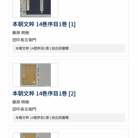
勢語圖説抄 5巻
落窪物語 4巻
連哥證哥
本朝文粹 14巻序目1巻 [1]
法隆寺伽藍縁起并流記資財事
倭屋一家言 3巻
藤原 明衡
鷹桐之卷抜書
田中長左衞門
伊勢千句註
本朝文粹 14巻序目1巻 | 総合図書館
元禄版東海道驛路記
つれつれ草拾遺
卜養狂哥集 2巻
播州舊記
四季物語
すみよし物語
本朝文粹 14巻序目1巻 [2]
本朝續文粹 13巻
紀伊國牟婁郡色川村色川氏藏文書
藤原 明衡
樋口殿之記 3巻
田中長左衞門
大鏡 (存2巻)
本朝文粹 14巻序目1巻 | 総合図書館
壬戌羇旅漫録 2巻
明徳記 3巻
四神地名録 9巻附録1巻