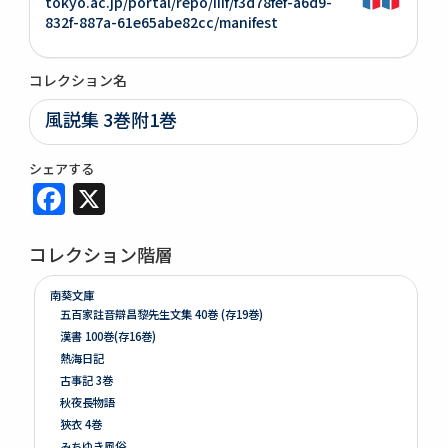
tokyo.ac.jp/portal/repo/iiif/f3d78fef-a6d9-
832f-887a-61e65abe82cc/manifest
コレクション名
風説集 3巻附1巻
シェアする
Facebook
X
コレクション階層
南葵文庫
五百家註音辯昌黎先生文集 40巻 (存19巻)
漢書 100巻(存16巻)
熱海日記
古事記 3巻
秋夜長物語
狹衣 4巻
みちゆき風俗