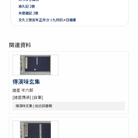
承久記 2巻
井底雜記 2巻
文久三癸亥年正月ヨリ九月初メ日雜書
遍照發揮性靈集 10巻
附音増廣古註蒙求 3巻
四體千字文
関連資料
天地萬物造化論
新刻増校切用正音郷談雜字大全 2巻 (存1巻)
黍稷稲粱辧
松の落葉 (存4巻)
節用集 2巻
傳演味玄集
倭意三百首
字鏡集 20巻
諸星 半六郎
愚管鈔 7巻
[諸星應承] [自筆]
尚書 13巻
傳演味玄集 | 総合図書館
懐風藻
摩訶般若波羅蜜經 30巻 (存5巻)
六根清浄大祓 . 神道大意
ますかゝみ 17巻
信長記 15巻