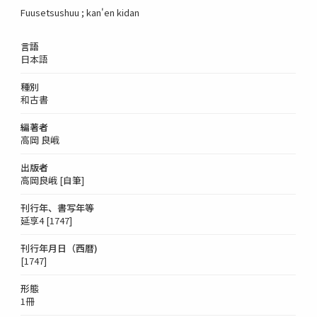
Fuusetsushuu ; kan'en kidan
言語
日本語
種別
和古書
編著者
高岡 良峨
出版者
高岡良峨 [自筆]
刊行年、書写年等
延享4 [1747]
刊行年月日（西暦)
[1747]
形態
1冊