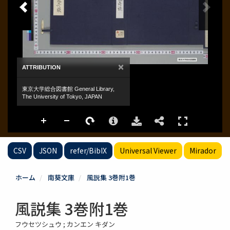
CSV
JSON
refer/BibIX
Universal Viewer
Mirador
ホーム
南葵文庫
風説集 3巻附1巻
風説集 3巻附1巻
フウセツシュウ ; カンエン キダン