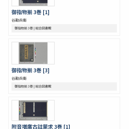
建礼門院右京大夫家集 2巻
三國佛法傳通縁起 3巻
御指物揃 3巻 [1]
列子鬳齋口義 2巻
谷勘兵衛
をみなへし 3巻
御指物揃 3巻 | 総合図書館
鴨長明方丈記之抄
なくさみ草 8巻
楊子雲集 3巻坿傳1巻
長恨歌 1巻坿傳1巻琵琶行1巻野馬臺詩1巻
一宮巡詣記抜粹 2巻 (存1巻)
花街漫録 2巻
北女閭起原 3巻
御指物揃 3巻 [3]
日蓮聖人註画畫讃 5巻
谷勘兵衛
をりをりくさ 4巻
増補洞房語園 2巻
御指物揃 3巻 | 総合図書館
高尾考
中家實録 (存19巻)
改元定記
源語秘訣
勢語圖説抄 5巻
落窪物語 4巻
附音増廣古註蒙求 3巻 [1]