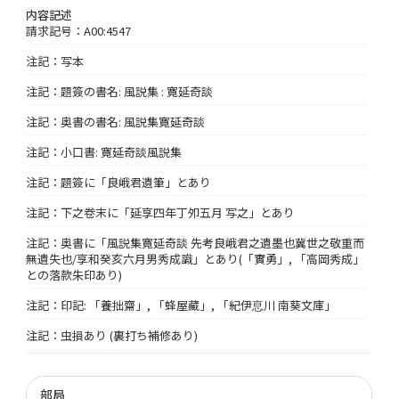
内容記述
請求記号：A00:4547
注記：写本
注記：題簽の書名: 風説集 : 寛延奇談
注記：奥書の書名: 風説集寛延奇談
注記：小口書: 寛延奇談風説集
注記：題簽に「良峨君遺筆」とあり
注記：下之卷末に「延享四年丁夘五月 写之」とあり
注記：奥書に「風説集寛延奇談 先考良峨君之遺墨也冀世之敬重而
無遺失也/享和癸亥六月男秀成識」とあり(「實勇」, 「高岡秀成」
との落款朱印あり)
注記：印記: 「養拙齋」, 「蜂屋藏」, 「紀伊恴川 南葵文庫」
注記：虫損あり (裏打ち補修あり)
部局