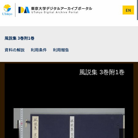
メ
イ
EN
ン
コ
ン
テ
ン
風説集 3巻附1巻
ツ
に
資料の解説
利用条件
利用報告
移
動