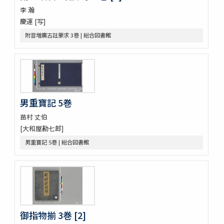
連哥證哥
李 瀚
法隆寺伽藍縁起并流記資財事
慶運 [写]
倭屋一家言 3巻
附音増廣古註蒙求 3巻 | 総合図書館
鷹桐之卷抜書
伊勢千句註
元禄版東海道驛路記
つれつれ草拾遺
卜養狂哥集 2巻
播州舊記
男重寶記 5巻
四季物語
すみよし物語
苗村 丈伯
本朝續文粹 13巻
[大和屋勘七郎]
紀伊國牟婁郡色川村色川氏藏文書
男重寶記 5巻 | 総合図書館
樋口殿之記 3巻
大鏡 (存2巻)
壬戌羇旅漫録 2巻
明徳記 3巻
四神地名録 9巻附録1巻
薩摩國風土記
金仙寺殿記録残闕
御指物揃 3巻 [2]
﨑鎮八絶