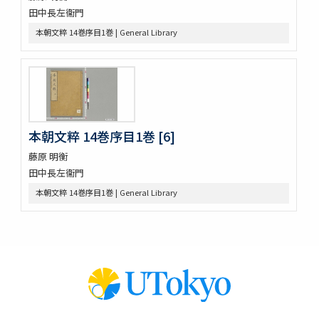
大鏡 (存2巻)
田中長左衞門
壬戌羇旅漫録 2巻
本朝文粹 14巻序目1巻 | General Library
明徳記 3巻
四神地名録 9巻附録1巻
薩摩國風土記
金仙寺殿記録残闕
﨑鎮八絶
隠秘録 5巻
上月記外諸家系図
本朝文粹 14巻序目1巻 [6]
曾文定公全集 20巻首1巻末1巻
藤原 明衡
口逰
田中長左衞門
矢ひらき聞書
蟇目之口决
本朝文粹 14巻序目1巻 | General Library
中車生死草白露
裝束拾要抄 2巻
犬追物圖説
古今位色便覧
傳經樓經説 (存1巻)
左傳筮義
新譯大西洋撿夫爾日本志圗解
太平記 40巻 (存12巻)