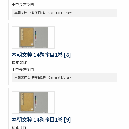
高尾考
田中長左衞門
中家實録 (存19巻)
本朝文粹 14巻序目1巻 | General Library
改元定記
源語秘訣
勢語圖説抄 5巻
落窪物語 4巻
連哥證哥
法隆寺伽藍縁起并流記資財事
本朝文粹 14巻序目1巻 [8]
倭屋一家言 3巻
鷹桐之卷抜書
藤原 明衡
伊勢千句註
田中長左衞門
元禄版東海道驛路記
本朝文粹 14巻序目1巻 | General Library
つれつれ草拾遺
卜養狂哥集 2巻
播州舊記
四季物語
すみよし物語
本朝續文粹 13巻
本朝文粹 14巻序目1巻 [9]
紀伊國牟婁郡色川村色川氏藏文書
樋口殿之記 3巻
藤原 明衡