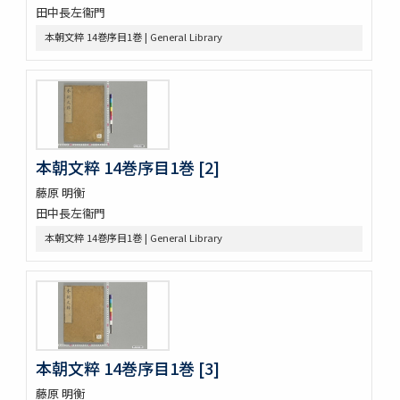
田中長左衞門
尚書 13巻
本朝文粹 14巻序目1巻 | General Library
懐風藻
摩訶般若波羅蜜經 30巻 (存5巻)
六根清浄大祓 . 神道大意
ますかゝみ 17巻
信長記 15巻
建礼門院右京大夫家集 2巻
三國佛法傳通縁起 3巻
本朝文粹 14巻序目1巻 [2]
列子鬳齋口義 2巻
藤原 明衡
をみなへし 3巻
田中長左衞門
鴨長明方丈記之抄
なくさみ草 8巻
本朝文粹 14巻序目1巻 | General Library
楊子雲集 3巻坿傳1巻
長恨歌 1巻坿傳1巻琵琶行1巻野馬臺詩1巻
一宮巡詣記抜粹 2巻 (存1巻)
花街漫録 2巻
北女閭起原 3巻
日蓮聖人註画畫讃 5巻
本朝文粹 14巻序目1巻 [3]
をりをりくさ 4巻
藤原 明衡
増補洞房語園 2巻