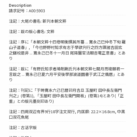
Description
請求記号：A00:5903
注記：大尾の書名: 新刋本朝文粹
注記：跋の版心書名: 文粹
注記：序に「本朝文粹十四卷明衡撰其所纂 ... 寛永己巳仲冬下旬 羅
山子道春」, 「今也野野村知求有志于學欲刋行之四方謀諸吉田玄
之讎校是非 ... 寛永己巳冬十一月日 尾陽醫官法眼杏菴正意書」とあ
り
注記：跋に「有野氏知求者鳩剞劂氏刋本朝文粹七閲月而竣願君一
言跋之 ... 寛永己巳夏六月平安後學那波道圜書于武江之僑居」とあ
り
注記：刊記に「于時寛永六己巳暦卯月吉旦 玉屋町 田中長左衞門
刋之」(卷第1), 「玉屋町 田中長左衞門開板」(卷第14)とあり(「正
重」との版元墨刻印あり)
注記：四周双辺有界9行18字注文双行, 内匡廓: 22.2×16.8cm, 中黒
口双花魚尾
注記：古活字版