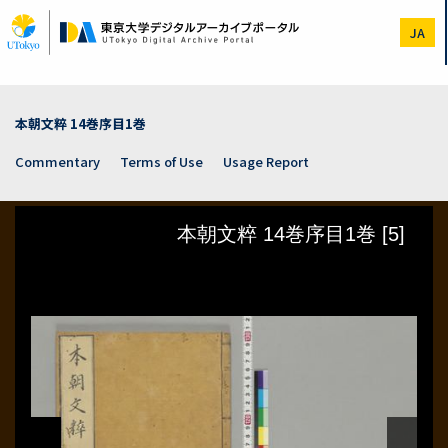
Skip
to
JA
main
content
本朝文粹 14巻序目1巻
Commentary
Terms of Use
Usage Report