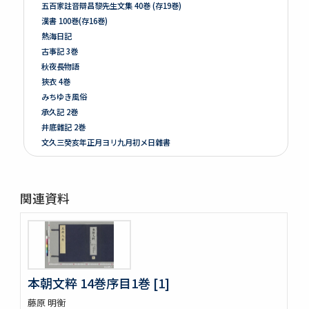
五百家註音辯昌黎先生文集 40巻 (存19巻)
漢書 100巻(存16巻)
熱海日記
古事記 3巻
秋夜長物語
狹衣 4巻
みちゆき風俗
承久記 2巻
井底雜記 2巻
文久三癸亥年正月ヨリ九月初メ日雜書
遍照發揮性靈集 10巻
附音増廣古註蒙求 3巻
四體千字文
関連資料
天地萬物造化論
新刻増校切用正音郷談雜字大全 2巻 (存1巻)
黍稷稲粱辧
松の落葉 (存4巻)
節用集 2巻
倭意三百首
本朝文粹 14巻序目1巻 [1]
字鏡集 20巻
藤原 明衡
愚管鈔 7巻