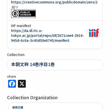
https://creativecommons.org/publicdomain/zero/1
.0/
IIIF manifest
https://da.dl.itc.u-
tokyo.ac.jp/portal/repo/iiif/2671cee4-3914-
945d-6c6a-3c40d50e6745/manifest
Collection
本朝文粹 14巻序目1巻
share
Facebook
X
Collection Organization
南葵文庫