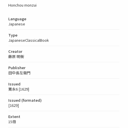
Honchou monzui
Language
Japanese
Type
JapaneseClassicalBook
Creator
藤原 明衡
Publisher
田中長左衞門
Issued
寛永6 [1629]
Issued (formated)
[1629]
Extent
15冊