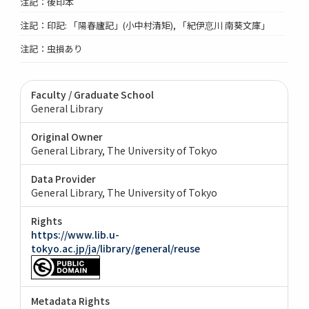
注記：後印本
注記：印記: 「陽春廬記」(小中村清矩), 「紀伊恴川 南葵文庫」
注記：虫損あり
Faculty / Graduate School
General Library
Original Owner
General Library, The University of Tokyo
Data Provider
General Library, The University of Tokyo
Rights
https://www.lib.u-
tokyo.ac.jp/ja/library/general/reuse
Metadata Rights