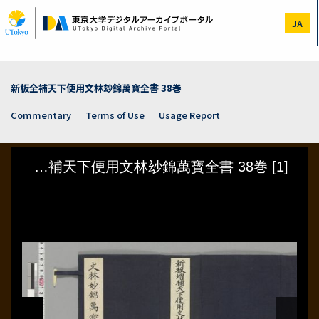
Skip
to
JA
main
content
新板全補天下便用文林玅錦萬寳全書 38巻
Commentary
Terms of Use
Usage Report