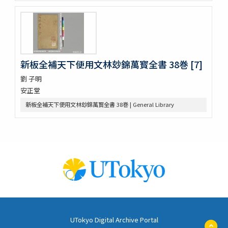
金仙寺殿記録残闕
﨑鎮八絶
隠秘録 5巻
上月記外諸家系図
曾文定公全集 20巻首1巻末1巻
新板全補天下便用文林玅錦萬寳全書 38巻 [7]
口逰
矢ひらき聞書
劉 子明
蟇目之口决
安正堂
中車生死草白露
新板全補天下便用文林玅錦萬寳全書 38巻 | General Library
裝束拾要抄 2巻
犬追物圖説
古今位色便覧
傳經樓經説 (存1巻)
左傳筮義
新譯大西洋撿夫爾日本志圗解
太平記 40巻 (存12巻)
孟子 14巻
栄花物語 40巻目録系圖1巻
吾妻鏡 52巻 (存51巻)
UTokyo Digital Archive Portal
太宰府考 3巻
ペ