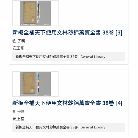
ますかゝみ 17巻
信長記 15巻
建礼門院右京大夫家集 2巻
三國佛法傳通縁起 3巻
新板全補天下便用文林玅錦萬寳全書 38巻 [3]
列子鬳齋口義 2巻
をみなへし 3巻
劉 子明
鴨長明方丈記之抄
安正堂
なくさみ草 8巻
新板全補天下便用文林玅錦萬寳全書 38巻 | General Library
楊子雲集 3巻坿傳1巻
長恨歌 1巻坿傳1巻琵琶行1巻野馬臺詩1巻
一宮巡詣記抜粹 2巻 (存1巻)
花街漫録 2巻
北女閭起原 3巻
日蓮聖人註画畫讃 5巻
をりをりくさ 4巻
新板全補天下便用文林玅錦萬寳全書 38巻 [4]
増補洞房語園 2巻
劉 子明
高尾考
安正堂
中家實録 (存19巻)
改元定記
新板全補天下便用文林玅錦萬寳全書 38巻 | General Library
源語秘訣