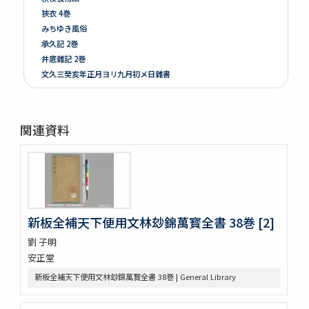
狹衣 4巻
みちゆき風俗
承久記 2巻
井底雜記 2巻
文久三癸亥年正月ヨリ九月初メ日雜書
遍照發揮性靈集 10巻
附音増廣古註蒙求 3巻
四體千字文
関連資料
天地萬物造化論
新刻増校切用正音郷談雜字大全 2巻 (存1巻)
黍稷稲粱辧
松の落葉 (存4巻)
節用集 2巻
倭意三百首
新板全補天下便用文林玅錦萬寳全書 38巻 [2]
字鏡集 20巻
愚管鈔 7巻
劉 子明
尚書 13巻
安正堂
懐風藻
新板全補天下便用文林玅錦萬寳全書 38巻 | General Library
摩訶般若波羅蜜經 30巻 (存5巻)
六根清浄大祓 . 神道大意