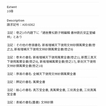
Extent
10冊
Description
請求記号：A00:6062
注記：卷之1の内題下に「建邑雙松劉子明編輯 書林劉氏安正堂繡
梓」とあり
注記：その他の巻頭書名: 新板増補天下便用文林玅錦萬寳全書(卷
之2), 新板増補天下便用文林妙錦萬寳全書(卷之6)
注記：巻末の書名: 新板増補天下便用萬寳全書(卷之1), 新鍥三真天
下便用萬寳全書(卷之6), 新板増補萬寳全書(卷之17), 新刻天下便用
文林妙錦萬寳全書(卷之18)
注記：序首の書名: 全補天下便用文林妙錦萬寳全書
注記：牌記の書名: 萬寳全書
注記：版心の書名: 真万宝全書, 真萬寳全書, 三刻真全書, 三刻真萬
宝全書
注記：表紙の書名(墨書): 文林妙錦