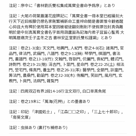
注記：序中に「書林劉氏雙松集成萬寳全書命予爲序」とあり
注記：大尾の荷葉蓋蓮花座牌記に「萬寳全書一冊本堂已經編刻大
行天下近囙板朦仍懇名家刪繁補新命工重梓命閲是書匪惟令観者醒
心抑且大有裨於便用耳本堂因被棍徒翻刻刪削不便假票包封真偽難
明於是中刻真萬寳全書名字首用葫蘆圗為記海内君子冝留心鍳焉 大
明萬暦歳次壬子孟冬之吉 書林安正堂劉氏雙松謹識」とあり
注記：卷之1-3(金): 天文門, 地輿門, 人紀門. 卷之4-8(石): 諸夷門, 官
品門, 律法門, 武備門, 八譜門. 卷之9-12(絲): 琴學門, 棋譜門, 書法
門, 畫譜門. 卷之13-18(竹): 文翰門, 啓劄門, 伉儷門, 喪紀門, 體式門,
詩對門. 卷之19-21(匏): 涓吉門, 卜筮門, 星命門. 卷之22-25(土): 相法
門, 塋宅門, 脩真門, 養生門. 卷之26-31(革): 醫學門, 全嬰門, 訓童門,
筭法門, 農桑門, 勸諭門. 卷之32-38(木): 侑觴門, 笑談門, 風月門, 玄
教門, 卜貟門, 法病門, 雜覧門
注記：四周双辺有界2段14-16行注文双行, 白口単黒魚尾
注記：卷之19末に「萬海(花押)」との墨書あり
注記：印記: 「津國処士」, 「江森□□之印」, 「三上七十郎印」,
「南葵文庫」
注記：虫損あり (裏打ち補修あり)