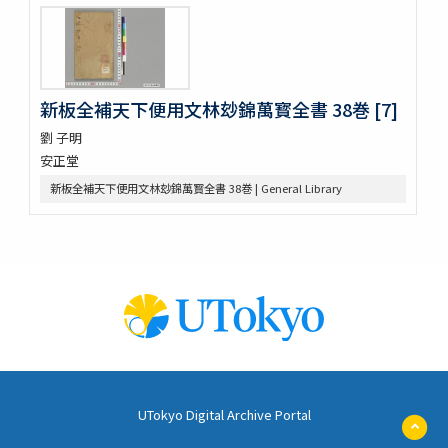
金仙寺殿記録残闕
﨑鎮八絶
隠秘録 5巻
上月記外諸家系図
新板全補天下便用文林玅錦萬寳全書 38巻 [7]
曾文定公全集 20巻首1巻末1巻
口逰
劉 子明
矢ひらき聞書
安正堂
蟇目之口决
新板全補天下便用文林玅錦萬寳全書 38巻 | General Library
中車生死草白露
裝束拾要抄 2巻
犬追物圖説
古今位色便覧
傳經樓經説 (存1巻)
左傳筮義
新譯大西洋撿夫爾日本志圗解
太平記 40巻 (存12巻)
孟子 14巻
栄花物語 40巻目録系圖1巻
吾妻鏡 52巻 (存51巻)
UTokyo Digital Archive Portal
ペ
太宰府考 3巻
ー