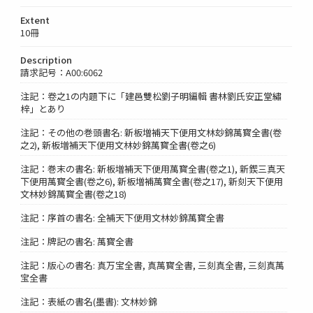
Extent
10冊
Description
請求記号：A00:6062
注記：卷之1の内題下に「建邑雙松劉子明編輯 書林劉氏安正堂繡
梓」とあり
注記：その他の巻頭書名: 新板増補天下便用文林玅錦萬寳全書(卷
之2), 新板増補天下便用文林妙錦萬寳全書(卷之6)
注記：巻末の書名: 新板増補天下便用萬寳全書(卷之1), 新鍥三真天
下便用萬寳全書(卷之6), 新板増補萬寳全書(卷之17), 新刻天下便用
文林妙錦萬寳全書(卷之18)
注記：序首の書名: 全補天下便用文林妙錦萬寳全書
注記：牌記の書名: 萬寳全書
注記：版心の書名: 真万宝全書, 真萬寳全書, 三刻真全書, 三刻真萬
宝全書
注記：表紙の書名(墨書): 文林妙錦