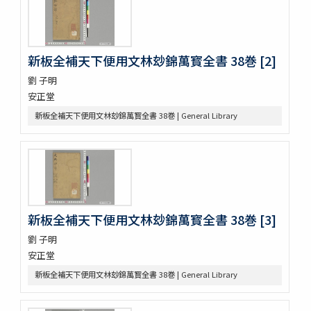
ますかゝみ 17巻
信長記 15巻
建礼門院右京大夫家集 2巻
三國佛法傳通縁起 3巻
新板全補天下便用文林玅錦萬寳全書 38巻 [2]
列子鬳齋口義 2巻
劉 子明
をみなへし 3巻
安正堂
鴨長明方丈記之抄
なくさみ草 8巻
新板全補天下便用文林玅錦萬寳全書 38巻 | General Library
楊子雲集 3巻坿傳1巻
長恨歌 1巻坿傳1巻琵琶行1巻野馬臺詩1巻
一宮巡詣記抜粹 2巻 (存1巻)
花街漫録 2巻
北女閭起原 3巻
日蓮聖人註画畫讃 5巻
新板全補天下便用文林玅錦萬寳全書 38巻 [3]
をりをりくさ 4巻
増補洞房語園 2巻
劉 子明
高尾考
安正堂
中家實録 (存19巻)
新板全補天下便用文林玅錦萬寳全書 38巻 | General Library
改元定記
源語秘訣