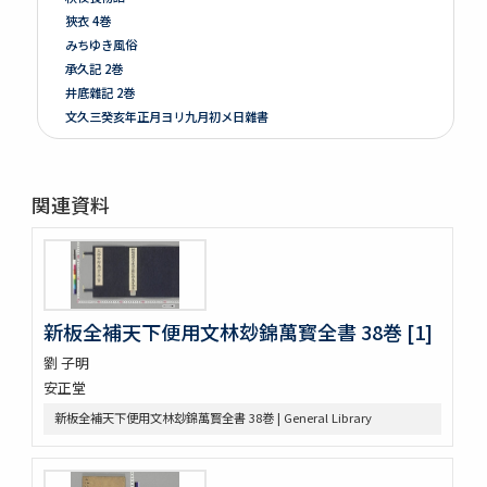
狹衣 4巻
みちゆき風俗
承久記 2巻
井底雜記 2巻
文久三癸亥年正月ヨリ九月初メ日雜書
遍照發揮性靈集 10巻
附音増廣古註蒙求 3巻
四體千字文
関連資料
天地萬物造化論
新刻増校切用正音郷談雜字大全 2巻 (存1巻)
黍稷稲粱辧
松の落葉 (存4巻)
節用集 2巻
新板全補天下便用文林玅錦萬寳全書 38巻 [1]
倭意三百首
字鏡集 20巻
劉 子明
愚管鈔 7巻
安正堂
尚書 13巻
新板全補天下便用文林玅錦萬寳全書 38巻 | General Library
懐風藻
摩訶般若波羅蜜經 30巻 (存5巻)
六根清浄大祓 . 神道大意