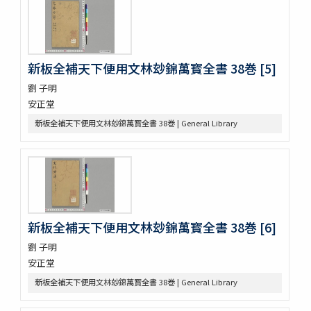
勢語圖説抄 5巻
落窪物語 4巻
連哥證哥
法隆寺伽藍縁起并流記資財事
倭屋一家言 3巻
新板全補天下便用文林玅錦萬寳全書 38巻 [5]
鷹桐之卷抜書
劉 子明
伊勢千句註
安正堂
元禄版東海道驛路記
新板全補天下便用文林玅錦萬寳全書 38巻 | General Library
つれつれ草拾遺
卜養狂哥集 2巻
播州舊記
四季物語
すみよし物語
本朝續文粹 13巻
紀伊國牟婁郡色川村色川氏藏文書
新板全補天下便用文林玅錦萬寳全書 38巻 [6]
樋口殿之記 3巻
劉 子明
大鏡 (存2巻)
壬戌羇旅漫録 2巻
安正堂
明徳記 3巻
新板全補天下便用文林玅錦萬寳全書 38巻 | General Library
四神地名録 9巻附録1巻
薩摩國風土記