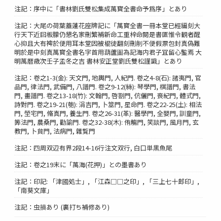
注記：序中に「書林劉氏雙松集成萬寳全書命予爲序」とあり
注記：大尾の荷葉蓋蓮花座牌記に「萬寳全書一冊本堂已經編刻大
行天下近囙板朦仍懇名家刪繁補新命工重梓命閲是書匪惟令観者醒
心抑且大有裨於便用耳本堂因被棍徒翻刻刪削不便假票包封真偽難
明於是中刻真萬寳全書名字首用葫蘆圗為記海内君子冝留心鍳焉 大
明萬暦歳次壬子孟冬之吉 書林安正堂劉氏雙松謹識」とあり
注記：卷之1-3(金): 天文門, 地輿門, 人紀門. 卷之4-8(石): 諸夷門, 官
品門, 律法門, 武備門, 八譜門. 卷之9-12(絲): 琴學門, 棋譜門, 書法
門, 畫譜門. 卷之13-18(竹): 文翰門, 啓劄門, 伉儷門, 喪紀門, 體式門,
詩對門. 卷之19-21(匏): 涓吉門, 卜筮門, 星命門. 卷之22-25(土): 相法
門, 塋宅門, 脩真門, 養生門. 卷之26-31(革): 醫學門, 全嬰門, 訓童門,
筭法門, 農桑門, 勸諭門. 卷之32-38(木): 侑觴門, 笑談門, 風月門, 玄
教門, 卜貟門, 法病門, 雜覧門
注記：四周双辺有界2段14-16行注文双行, 白口単黒魚尾
注記：卷之19末に「萬海(花押)」との墨書あり
注記：印記: 「津國処士」, 「江森□□之印」, 「三上七十郎印」,
「南葵文庫」
注記：虫損あり (裏打ち補修あり)