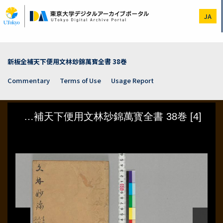
Skip
to
JA
main
content
新板全補天下便用文林玅錦萬寳全書 38巻
Commentary
Terms of Use
Usage Report