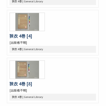
法隆寺伽藍縁起并流記資財事
狹衣 4巻 | General Library
倭屋一家言 3巻
鷹桐之卷抜書
伊勢千句註
元禄版東海道驛路記
つれつれ草拾遺
卜養狂哥集 2巻
狹衣 4巻 [4]
播州舊記
[出版者不明]
四季物語
すみよし物語
狹衣 4巻 | General Library
本朝續文粹 13巻
紀伊國牟婁郡色川村色川氏藏文書
樋口殿之記 3巻
大鏡 (存2巻)
壬戌羇旅漫録 2巻
明徳記 3巻
狹衣 4巻 [8]
四神地名録 9巻附録1巻
薩摩國風土記
[出版者不明]
金仙寺殿記録残闕
狹衣 4巻 | General Library
﨑鎮八絶
隠秘録 5巻