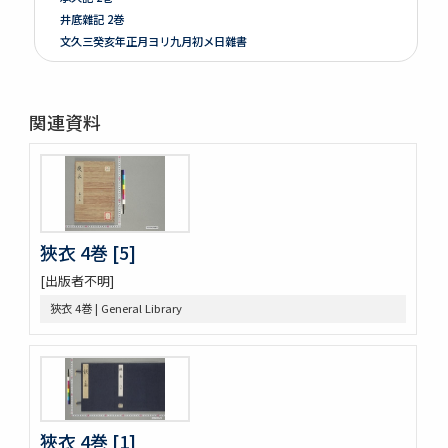
井底雜記 2巻
文久三癸亥年正月ヨリ九月初メ日雜書
遍照發揮性靈集 10巻
附音増廣古註蒙求 3巻
四體千字文
関連資料
天地萬物造化論
新刻増校切用正音郷談雜字大全 2巻 (存1巻)
黍稷稲粱辧
松の落葉 (存4巻)
節用集 2巻
倭意三百首
狹衣 4巻 [5]
字鏡集 20巻
[出版者不明]
愚管鈔 7巻
尚書 13巻
狹衣 4巻 | General Library
懐風藻
摩訶般若波羅蜜經 30巻 (存5巻)
六根清浄大祓 . 神道大意
ますかゝみ 17巻
信長記 15巻
狹衣 4巻 [1]
建礼門院右京大夫家集 2巻