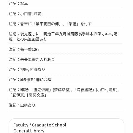
注記：写本
注記：小口書: 図説
注記：巻末に「業平朝臣の傳」, 「系譜」を付す
注記：後見返しに「明治三年九月得斎藤翁手澤本挿架 小中村清
矩」との朱筆識語あり
注記：毎半葉12行
注記：朱墨筆書き入れあり
注記：押紙, 付箋あり
注記：原5冊を1冊に合綴
注記：印記: 「蘆之仮庵」(斎藤彦麿), 「陽春廬記」(小中村清矩),
「紀伊恴川 南葵文庫」
注記：虫損あり
Faculty / Graduate School
General Library