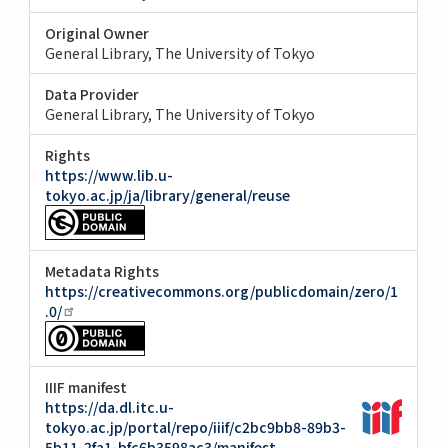
Original Owner
General Library, The University of Tokyo
Data Provider
General Library, The University of Tokyo
Rights
https://www.lib.u-
tokyo.ac.jp/ja/library/general/reuse
Metadata Rights
https://creativecommons.org/publicdomain/zero/1
.0/
IIIF manifest
https://da.dl.itc.u-
tokyo.ac.jp/portal/repo/iiif/c2bc9bb8-89b3-
5b11-2fa1-bfc6b3598ac3/manifest