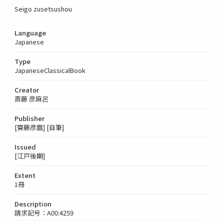
Seigo zusetsushou
Language
Japanese
Type
JapaneseClassicalBook
Creator
斎藤 彦麻呂
Publisher
[齋藤彦麿] [自筆]
Issued
[江戸後期]
Extent
1冊
Description
請求記号：A00:4259