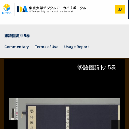
Skip
to
JA
main
content
勢語圖説抄 5巻
Commentary
Terms of Use
Usage Report