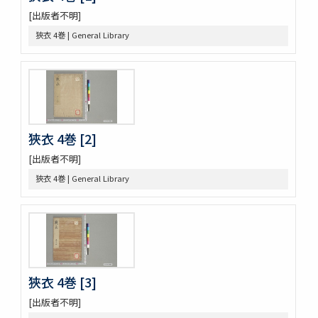
三國佛法傳通縁起 3巻
[出版者不明]
列子鬳齋口義 2巻
狹衣 4巻 | General Library
をみなへし 3巻
鴨長明方丈記之抄
なくさみ草 8巻
楊子雲集 3巻坿傳1巻
長恨歌 1巻坿傳1巻琵琶行1巻野馬臺詩1巻
一宮巡詣記抜粹 2巻 (存1巻)
花街漫録 2巻
狹衣 4巻 [2]
北女閭起原 3巻
[出版者不明]
日蓮聖人註画畫讃 5巻
狹衣 4巻 | General Library
をりをりくさ 4巻
増補洞房語園 2巻
高尾考
中家實録 (存19巻)
改元定記
源語秘訣
勢語圖説抄 5巻
狹衣 4巻 [3]
落窪物語 4巻
[出版者不明]
連哥證哥