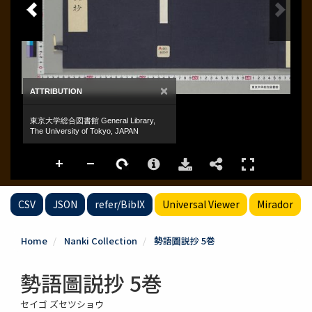
CSV
JSON
refer/BibIX
Universal Viewer
Mirador
Home
Nanki Collection
勢語圖説抄 5巻
勢語圖説抄 5巻
セイゴ ズセツショウ