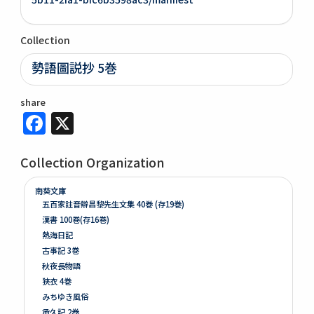
Collection
勢語圖説抄 5巻
share
Facebook
X
Collection Organization
南葵文庫
五百家註音辯昌黎先生文集 40巻 (存19巻)
漢書 100巻(存16巻)
熱海日記
古事記 3巻
秋夜長物語
狹衣 4巻
みちゆき風俗
承久記 2巻