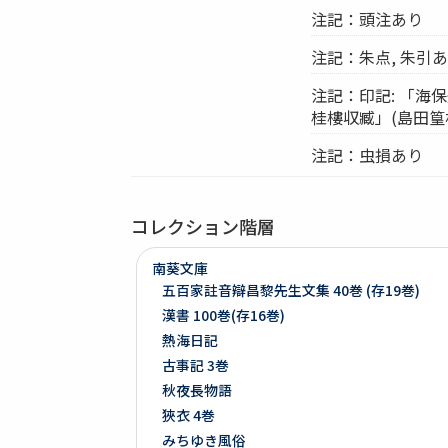
注記：頭注あり
注記：朱点, 朱引
注記：印記: 「海
桂樓収臧」(島田篁
注記：虫損あり
コレクション階層
南葵文庫
五百家註音辯昌黎先生文集 40巻 (存19巻)
漢書 100巻(存16巻)
熱海日記
古事記 3巻
秋夜長物語
狹衣 4巻
みちゆき風俗