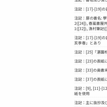
注記：[17]-[19
注記：扉の書名: 學山録(
2([24]), 春嵐書屋外集1
1([32]), 漁村筆記([
注記：[17]-[1
亥季春」とあり
注記：[25]「湛
注記：[23]の表
注記：[33]の奥
注記：[37]の表
注記：[9], [1
紙を使用
注記：主に抜抄及び