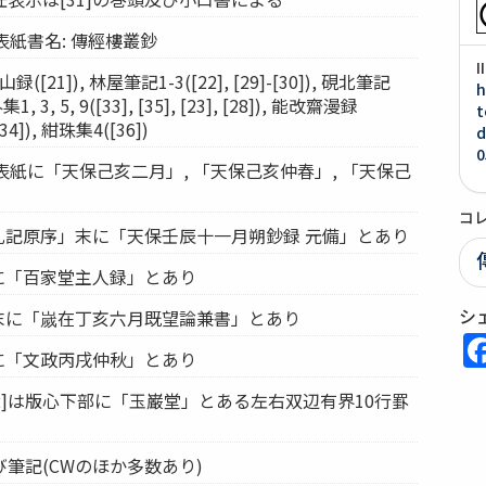
]の表紙書名: 傳經樓叢鈔
[21]), 林屋筆記1-3([22], [29]-[30]), 硯北筆記
h
, 3, 5, 9([33], [35], [23], [28]), 能改齋漫録
t
34]), 紺珠集4([36])
d
0
9]の表紙に「天保己亥二月」, 「天保己亥仲春」, 「天保己
コ
園札記原序」末に「天保壬辰十一月朔鈔録 元備」とあり
紙に「百家堂主人録」とあり
シ
書末に「嵗在丁亥六月既望論兼書」とあり
紙に「文政丙戌仲秋」とあり
1]-[12]は版心下部に「玉巌堂」とある左右双辺有界10行罫
筆記(CWのほか多数あり)