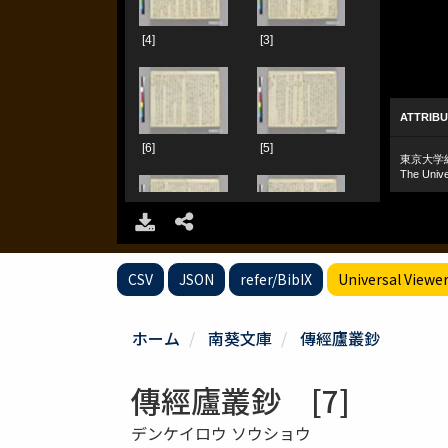
CSV
JSON
refer/BibIX
Universal Viewe
ホーム
南葵文庫
傳經廬叢鈔
傳經廬叢鈔 [7]
デンケイロウ ソウショウ