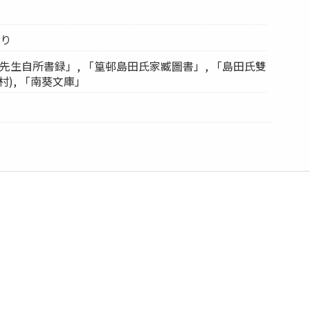
あり
保先生自所書録」, 「篁邨島田氏家臧圖書」, 「島田氏雙
村), 「南葵文庫」