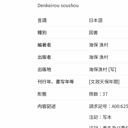
Denkeirou soushou
言語
日本語
種別
図書
編著者
海保 漁村
出版者
海保 漁村
出版地
海保漁村 [写]
刊行年、書写年等
[文政天保年間]
形態
冊数：37
内容記述
請求記号：A00:625
注記：写本
注記：書名及び責任