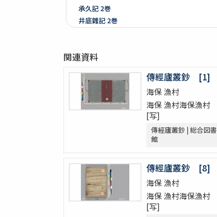
承久記 2巻
井底雜記 2巻
文久三癸亥年正月ヨリ九月初メ日雜書
遍照發揮性靈集 10巻
関連資料
附音増廣古註蒙求 3巻
四體千字文
傳經廬叢鈔 [1]
天地萬物造化論
海保 漁村
新刻増校切用正音郷談雜字大全 2巻 (存1巻)
海保 漁村海保漁村
黍稷稲粱辧
[写]
松の落葉 (存4巻)
節用集 2巻
傳經廬叢鈔 | 総合図書
館
倭意三百首
字鏡集 20巻
愚管鈔 7巻
傳經廬叢鈔 [8]
尚書 13巻
海保 漁村
懐風藻
海保 漁村海保漁村
摩訶般若波羅蜜經 30巻 (存5巻)
[写]
六根清浄大祓 . 神道大意