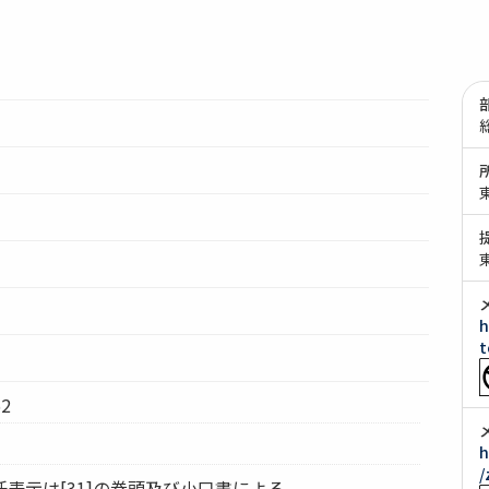
h
t
2
h
/
表示は[31]の巻頭及び小口書による