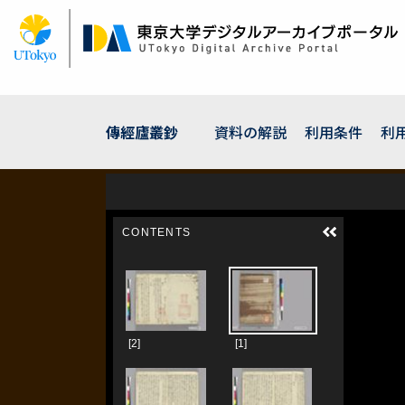
メ
イ
ン
コ
ン
テ
ン
傳經廬叢鈔
資料の解説
利用条件
利
ツ
に
移
動