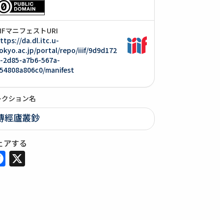
IIIFマニフェストURI
ttps://da.dl.itc.u-
okyo.ac.jp/portal/repo/iiif/9d9d172
-2d85-a7b6-567a-
54808a806c0/manifest
レクション名
傳經廬叢鈔
ェアする
Facebook
X