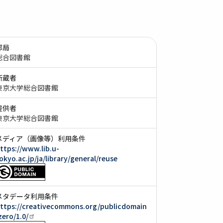
部局
総合図書館
所蔵者
東京大学総合図書館
提供者
東京大学総合図書館
メディア（画像等）利用条件
ttps://www.lib.u-
okyo.ac.jp/ja/library/general/reuse
メタデータ利用条件
ttps://creativecommons.org/publicdomain
zero/1.0/